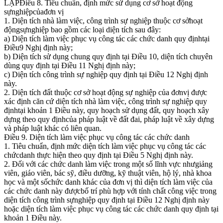
LẬPĐiều 8. Tiêu chuẩn, định mức sử dụng cơ sở hoạt động
sựnghiệpcủađơn vị
1. Diện tích nhà làm việc, công trình sự nghiệp thuộc cơ sởhoạt
độngsựnghiệp bao gồm các loại diện tích sau đây:
a) Diện tích làm việc phục vụ công tác các chức danh quy địnhtại
Điều9 Nghị định này;
b) Diện tích sử dụng chung quy định tại Điều 10, diện tích chuyên
dùng quy định tại Điều 11 Nghị định này;
c) Diện tích công trình sự nghiệp quy định tại Điều 12 Nghị định
này.
2. Diện tích đất thuộc cơ sở hoạt động sự nghiệp của đơnvị được
xác định căn cứ diện tích nhà làm việc, công trình sự nghiệp quy
địnhtại khoản 1 Điều này, quy hoạch sử dụng đất, quy hoạch xây
dựng theo quy địnhcủa pháp luật về đất đai, pháp luật về xây dựng
và pháp luật khác có liên quan.
Điều 9. Diện tích làm việc phục vụ công tác các chức danh
1. Tiêu chuẩn, định mức diện tích làm việc phục vụ công tác các
chứcdanh thực hiện theo quy định tại Điều 5 Nghị định này.
2. Đối với các chức danh làm việc trong một số lĩnh vực nhưgiảng
viên, giáo viên, bác sỹ, điều dưỡng, kỹ thuật viên, hộ lý, nhà khoa
học và một sốchức danh khác của đơn vị thì diện tích làm việc của
các chức danh này đượcbố trí phù hợp với tính chất công việc trong
diện tích công trình sựnghiệp quy định tại Điều 12 Nghị định này
hoặc diện tích làm việc phục vụ công tác các chức danh quy định tại
khoản 1 Điều này.