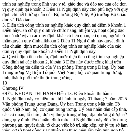
trình sự nghiệp trong lĩnh vực y tế, giáo dục và đào tạo của các đơn
vị quy định tại khoản 2 Điều 11 Nghị định này cho phù hợp với quy
định chi tiết hướng dẫn của Bộ trưởng Bộ Y tế, Bộ trưởng Bộ Giáo
dục và Đào tạo.
3. Diện tích công trình sự nghiệp khác quy định tại điểm b khoản 1
Điều nàyCăn cứ quy định về chức năng, nhiệm vụ, hoạt động đặc
thù củađơnvịvà các quy định khác có liên quan, cơ quan, người có
thẩmquyền quy địnhtạikhoản 2 Điều 11 Nghị định này quyết định
tiêu chuẩn, định mứcdiện tích công trình sự nghiệp khác của các
đơn vị quy định tại khoản 2 Điều 11 Nghịđịnh này.
4. Quyết định tiêu chuẩn, định mức diện tích công trình sự nghiệp
quy định tại các khoản 2, khoản 3 Điều này được công khai trên
Cổng thông tin điện tử của Văn phòng Trung ương Đảng, Ủy ban
Trung ương Mặt trận Tổquốc Việt Nam, bộ, cơ quan trung ương,
tỉnh, thành phố trực thuộc trung ương.
10
Chương IV
ĐIỀU KHOẢN THI HÀNHĐiều 13. Điều khoản thi hành
1. Nghị định này có hiệu lực thi hành từ ngày 01 tháng 7 năm 2025.
Văn phòng Trung ương Đảng, Ủy ban Trung ương Mặt trận Tổ
quốc Việt Nam, bộ, cơ quan trung ương, Uỷ ban nhân dân cấp tỉnh,
các cơ quan, tổ chức, đơn vị thuộc trung ương, địa phương được sử
dụng quy định tiêu chuẩn, định mức tại Nghị định này để xây dựng
phương án, quyết định, tổ chức việc bố trí, sắp xếp, xử lý trụ sở làm
việc, cơ sở hoạt động sự nghiệp khi thực hiện sắp xếp tinh gọn bộ