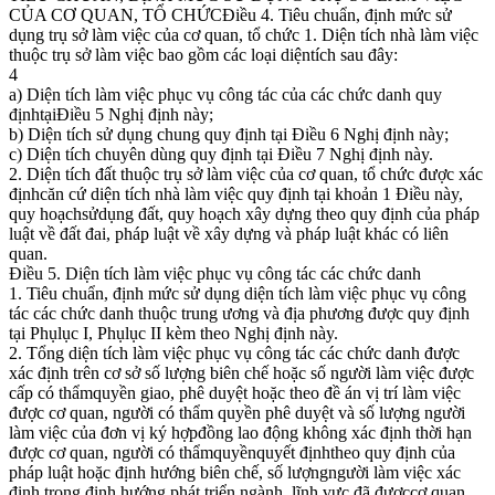
CỦA CƠ QUAN, TỔ CHỨCĐiều 4. Tiêu chuẩn, định mức sử
dụng trụ sở làm việc của cơ quan, tổ chức 1. Diện tích nhà làm việc
thuộc trụ sở làm việc bao gồm các loại diệntích sau đây:
4
a) Diện tích làm việc phục vụ công tác của các chức danh quy
địnhtạiĐiều 5 Nghị định này;
b) Diện tích sử dụng chung quy định tại Điều 6 Nghị định này;
c) Diện tích chuyên dùng quy định tại Điều 7 Nghị định này.
2. Diện tích đất thuộc trụ sở làm việc của cơ quan, tổ chức được xác
địnhcăn cứ diện tích nhà làm việc quy định tại khoản 1 Điều này,
quy hoạchsửdụng đất, quy hoạch xây dựng theo quy định của pháp
luật về đất đai, pháp luật về xây dựng và pháp luật khác có liên
quan.
Điều 5. Diện tích làm việc phục vụ công tác các chức danh
1. Tiêu chuẩn, định mức sử dụng diện tích làm việc phục vụ công
tác các chức danh thuộc trung ương và địa phương được quy định
tại Phụlục I, Phụlục II kèm theo Nghị định này.
2. Tổng diện tích làm việc phục vụ công tác các chức danh được
xác định trên cơ sở số lượng biên chế hoặc số người làm việc được
cấp có thẩmquyền giao, phê duyệt hoặc theo đề án vị trí làm việc
được cơ quan, người có thẩm quyền phê duyệt và số lượng người
làm việc của đơn vị ký hợpđồng lao động không xác định thời hạn
được cơ quan, người có thẩmquyềnquyết địnhtheo quy định của
pháp luật hoặc định hướng biên chế, số lượngngười làm việc xác
định trong định hướng phát triển ngành, lĩnh vực đã đượccơ quan,