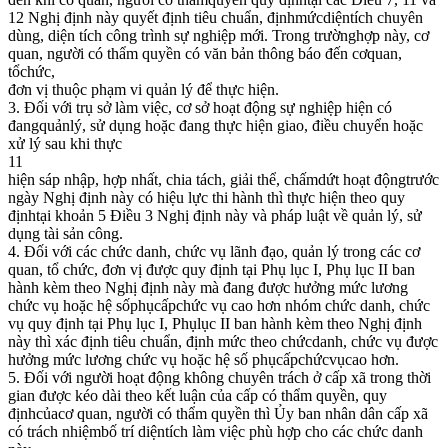
12 Nghị định này quyết định tiêu chuẩn, địnhmứcdiệntích chuyên
dùng, diện tích công trình sự nghiệp mới. Trong trườnghợp này, cơ
quan, người có thẩm quyền có văn bản thông báo đến cơquan,
tổchức,
đơn vị thuộc phạm vi quản lý để thực hiện.
3. Đối với trụ sở làm việc, cơ sở hoạt động sự nghiệp hiện có
đangquảnlý, sử dụng hoặc đang thực hiện giao, điều chuyển hoặc
xử lý sau khi thực
11
hiện sáp nhập, hợp nhất, chia tách, giải thể, chấmdứt hoạt độngtrước
ngày Nghị định này có hiệu lực thi hành thì thực hiện theo quy
địnhtại khoản 5 Điều 3 Nghị định này và pháp luật về quản lý, sử
dụng tài sản công.
4. Đối với các chức danh, chức vụ lãnh đạo, quản lý trong các cơ
quan, tổ chức, đơn vị được quy định tại Phụ lục I, Phụ lục II ban
hành kèm theo Nghị định này mà đang được hưởng mức lương
chức vụ hoặc hệ sốphụcấpchức vụ cao hơn nhóm chức danh, chức
vụ quy định tại Phụ lục I, Phụlục II ban hành kèm theo Nghị định
này thì xác định tiêu chuẩn, định mức theo chứcdanh, chức vụ được
hưởng mức lương chức vụ hoặc hệ số phụcấpchứcvụcao hơn.
5. Đối với người hoạt động không chuyên trách ở cấp xã trong thời
gian được kéo dài theo kết luận của cấp có thẩm quyền, quy
địnhcủacơ quan, người có thẩm quyền thì Ủy ban nhân dân cấp xã
có trách nhiệmbố trí diệntích làm việc phù hợp cho các chức danh