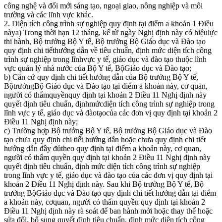
công nghệ và đổi mới sáng tạo, ngoại giao, nông nghiệp và môi
trường và các lĩnh vực khác.
2. Diện tích công trình sự nghiệp quy định tại điểm a khoản 1 Điều
nàya) Trong thời hạn 12 tháng, kể từ ngày Nghị định này có hiệulực
thi hành, Bộ trưởng Bộ Y tế, Bộ trưởng Bộ Giáo dục và Đào tạo
quy định chi tiếthướng dẫn về tiêu chuẩn, định mức diện tích công
trình sự nghiệp trong lĩnhvực y tế, giáo dục và đào tạo thuộc lĩnh
vực quản lý nhà nước của Bộ Y tế, BộGiáo dục và Đào tạo;
b) Căn cứ quy định chi tiết hướng dẫn của Bộ trưởng Bộ Y tế,
BộtrưởngBộ Giáo dục và Đào tạo tại điểm a khoản này, cơ quan,
người có thẩmquyềnquy định tại khoản 2 Điều 11 Nghị định này
quyết định tiêu chuẩn, địnhmứcdiện tích công trình sự nghiệp trong
lĩnh vực y tế, giáo dục và đàotạocủa các đơn vị quy định tại khoản 2
Điều 11 Nghị định này;
c) Trường hợp Bộ trưởng Bộ Y tế, Bộ trưởng Bộ Giáo dục và Đào
tạo chưa quy định chi tiết hướng dẫn hoặc chưa quy định chi tiết
hướng dẫn đầy đủtheo quy định tại điểm a khoản này, cơ quan,
người có thẩm quyền quy định tại khoản 2 Điều 11 Nghị định này
quyết định tiêu chuẩn, định mức diện tích công trình sự nghiệp
trong lĩnh vực y tế, giáo dục và đào tạo của các đơn vị quy định tại
khoản 2 Điều 11 Nghị định này. Sau khi Bộ trưởng Bộ Y tế, Bộ
trưởng BộGiáo dục và Đào tạo quy định chi tiết hướng dẫn tại điểm
a khoản này, cơquan, người có thẩm quyền quy định tại khoản 2
Điều 11 Nghị định này rà soát để ban hành mới hoặc thay thế hoặc
sửa đổi, bổ sung quyết định tiêu chuẩn, định mức diện tích công