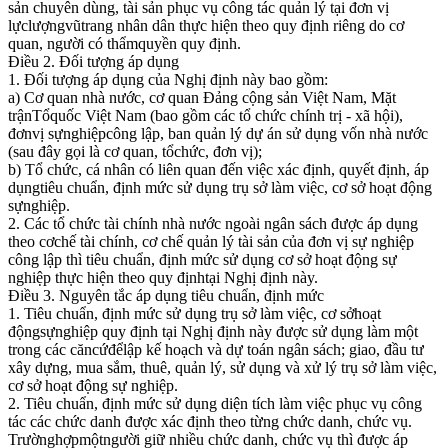
sản chuyên dùng, tài sản phục vụ công tác quản lý tại đơn vị
lựclượngvũtrang nhân dân thực hiện theo quy định riêng do cơ
quan, người có thẩmquyền quy định.
Điều 2. Đối tượng áp dụng
1. Đối tượng áp dụng của Nghị định này bao gồm:
a) Cơ quan nhà nước, cơ quan Đảng cộng sản Việt Nam, Mặt
trậnTổquốc Việt Nam (bao gồm các tổ chức chính trị - xã hội),
đơnvị sựnghiệpcông lập, ban quản lý dự án sử dụng vốn nhà nước
(sau đây gọi là cơ quan, tổchức, đơn vị);
b) Tổ chức, cá nhân có liên quan đến việc xác định, quyết định, áp
dụngtiêu chuẩn, định mức sử dụng trụ sở làm việc, cơ sở hoạt động
sựnghiệp.
2. Các tổ chức tài chính nhà nước ngoài ngân sách được áp dụng
theo cơchế tài chính, cơ chế quản lý tài sản của đơn vị sự nghiệp
công lập thì tiêu chuẩn, định mức sử dụng cơ sở hoạt động sự
nghiệp thực hiện theo quy địnhtại Nghị định này.
Điều 3. Nguyên tắc áp dụng tiêu chuẩn, định mức
1. Tiêu chuẩn, định mức sử dụng trụ sở làm việc, cơ sởhoạt
độngsựnghiệp quy định tại Nghị định này được sử dụng làm một
trong các căncứđểlập kế hoạch và dự toán ngân sách; giao, đầu tư
xây dựng, mua sắm, thuê, quản lý, sử dụng và xử lý trụ sở làm việc,
cơ sở hoạt động sự nghiệp.
2. Tiêu chuẩn, định mức sử dụng diện tích làm việc phục vụ công
tác các chức danh được xác định theo từng chức danh, chức vụ.
Trườnghợpmộtngười giữ nhiều chức danh, chức vụ thì được áp