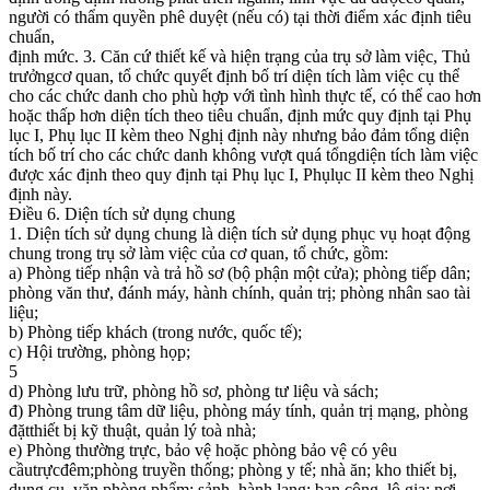
người có thẩm quyền phê duyệt (nếu có) tại thời điểm xác định tiêu
chuẩn,
định mức. 3. Căn cứ thiết kế và hiện trạng của trụ sở làm việc, Thủ
trưởngcơ quan, tổ chức quyết định bố trí diện tích làm việc cụ thể
cho các chức danh cho phù hợp với tình hình thực tế, có thể cao hơn
hoặc thấp hơn diện tích theo tiêu chuẩn, định mức quy định tại Phụ
lục I, Phụ lục II kèm theo Nghị định này nhưng bảo đảm tổng diện
tích bố trí cho các chức danh không vượt quá tổngdiện tích làm việc
được xác định theo quy định tại Phụ lục I, Phụlục II kèm theo Nghị
định này.
Điều 6. Diện tích sử dụng chung
1. Diện tích sử dụng chung là diện tích sử dụng phục vụ hoạt động
chung trong trụ sở làm việc của cơ quan, tổ chức, gồm:
a) Phòng tiếp nhận và trả hồ sơ (bộ phận một cửa); phòng tiếp dân;
phòng văn thư, đánh máy, hành chính, quản trị; phòng nhân sao tài
liệu;
b) Phòng tiếp khách (trong nước, quốc tế);
c) Hội trường, phòng họp;
5
d) Phòng lưu trữ, phòng hồ sơ, phòng tư liệu và sách;
đ) Phòng trung tâm dữ liệu, phòng máy tính, quản trị mạng, phòng
đặtthiết bị kỹ thuật, quản lý toà nhà;
e) Phòng thường trực, bảo vệ hoặc phòng bảo vệ có yêu
cầutrựcđêm;phòng truyền thống; phòng y tế; nhà ăn; kho thiết bị,
dụng cụ, văn phòng phẩm; sảnh, hành lang; ban công, lô gia; nơi