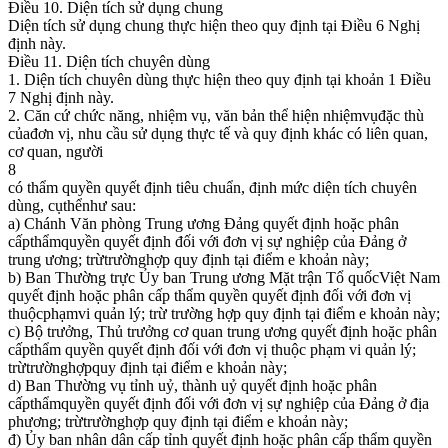
Điều 10. Diện tích sử dụng chung
Diện tích sử dụng chung thực hiện theo quy định tại Điều 6 Nghị
định này.
Điều 11. Diện tích chuyên dùng
1. Diện tích chuyên dùng thực hiện theo quy định tại khoản 1 Điều
7 Nghị định này.
2. Căn cứ chức năng, nhiệm vụ, văn bản thể hiện nhiệmvụđặc thù
củađơn vị, nhu cầu sử dụng thực tế và quy định khác có liên quan,
cơ quan, người
8
có thẩm quyền quyết định tiêu chuẩn, định mức diện tích chuyên
dùng, cụthểnhư sau:
a) Chánh Văn phòng Trung ương Đảng quyết định hoặc phân
cấpthẩmquyền quyết định đối với đơn vị sự nghiệp của Đảng ở
trung ương; trừtrườnghợp quy định tại điểm e khoản này;
b) Ban Thường trực Ủy ban Trung ương Mặt trận Tổ quốcViệt Nam
quyết định hoặc phân cấp thẩm quyền quyết định đối với đơn vị
thuộcphạmvi quản lý; trừ trường hợp quy định tại điểm e khoản này;
c) Bộ trưởng, Thủ trưởng cơ quan trung ương quyết định hoặc phân
cấpthẩm quyền quyết định đối với đơn vị thuộc phạm vi quản lý;
trừtrườnghợpquy định tại điểm e khoản này;
d) Ban Thường vụ tỉnh uỷ, thành uỷ quyết định hoặc phân
cấpthẩmquyền quyết định đối với đơn vị sự nghiệp của Đảng ở địa
phương; trừtrườnghợp quy định tại điểm e khoản này;
đ) Ủy ban nhân dân cấp tỉnh quyết định hoặc phân cấp thẩm quyền