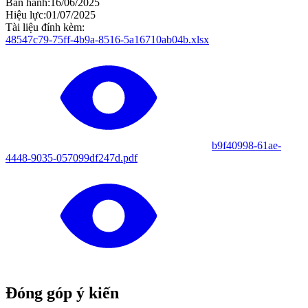
Ban hành
:
16/06/2025
Hiệu lực
:
01/07/2025
Tài liệu đính kèm
:
48547c79-75ff-4b9a-8516-5a16710ab04b.xlsx
b9f40998-61ae-
4448-9035-057099df247d.pdf
Đóng góp ý kiến