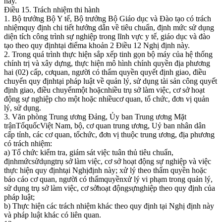
này.
Điều 15. Trách nhiệm thi hành
1. Bộ trưởng Bộ Y tế, Bộ trưởng Bộ Giáo dục và Đào tạo có trách
nhiệmquy định chi tiết hướng dẫn về tiêu chuẩn, định mức sử dụng
diện tích công trình sự nghiệp trong lĩnh vực y tế, giáo dục và đào
tạo theo quy địnhtại điểma khoản 2 Điều 12 Nghị định này.
2. Trong quá trình thực hiện sắp xếp tinh gọn bộ máy của hệ thống
chính trị và xây dựng, thực hiện mô hình chính quyền địa phương
hai (02) cấp, cơquan, người có thẩm quyền quyết định giao, điều
chuyển quy địnhtại pháp luật về quản lý, sử dụng tài sản công quyết
định giao, điều chuyểnmột hoặcnhiều trụ sở làm việc, cơ sở hoạt
động sự nghiệp cho một hoặc nhiềucơ quan, tổ chức, đơn vị quản
lý, sử dụng.
3. Văn phòng Trung ương Đảng, Ủy ban Trung ương Mặt
trậnTổquốcViệt Nam, bộ, cơ quan trung ương, Uỷ ban nhân dân
cấp tỉnh, các cơ quan, tổchức, đơn vị thuộc trung ương, địa phương
có trách nhiệm:
a) Tổ chức kiểm tra, giám sát việc tuân thủ tiêu chuẩn,
địnhmứcsửdụngtrụ sở làm việc, cơ sở hoạt động sự nghiệp và việc
thực hiện quy địnhtại Nghịđịnh này; xử lý theo thẩm quyền hoặc
báo cáo cơ quan, người có thẩmquyềnxử lý vi phạm trong quản lý,
sử dụng trụ sở làm việc, cơ sởhoạt độngsựnghiệp theo quy định của
pháp luật;
b) Thực hiện các trách nhiệm khác theo quy định tại Nghị định này
và pháp luật khác có liên quan.