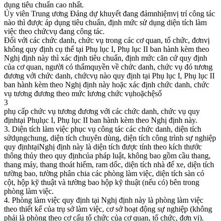
dụng tiêu chuẩn cao nhất.
Ủy viên Trung ương Đảng dự khuyết đang đảmnhiệmvị trí công tác
nào thì được áp dụng tiêu chuẩn, định mức sử dụng diện tích làm
việc theo chứcvụ đang công tác.
Đối với các chức danh, chức vụ trong các cơ quan, tổ chức, đơnvị
không quy định cụ thể tại Phụ lục I, Phụ lục II ban hành kèm theo
Nghị định này thì xác định tiêu chuẩn, định mức căn cứ quy định
của cơ quan, người có thẩmquyền về chức danh, chức vụ đó tương
đương với chức danh, chứcvụ nào quy định tại Phụ lục I, Phụ lục II
ban hành kèm theo Nghị định này hoặc xác định chức danh, chức
vụ tương đương theo mức lương chức vụhoặchệsố
3
phụ cấp chức vụ tương đương với các chức danh, chức vụ quy
địnhtại Phụlục I, Phụ lục II ban hành kèm theo Nghị định này.
3. Diện tích làm việc phục vụ công tác các chức danh, diện tích
sửdụngchung, diện tích chuyên dùng, diện tích công trình sự nghiệp
quy địnhtạiNghị định này là diện tích được tính theo kích thước
thông thủy theo quy địnhcủa pháp luật, không bao gồm cầu thang,
thang máy, thang thoát hiểm, ram dốc, diện tích nhà để xe, diện tích
tường bao, tường phân chia các phòng làm việc, diện tích sàn có
cột, hộp kỹ thuật và tường bao hộp kỹ thuật (nếu có) bên trong
phòng làm việc.
4. Phòng làm việc quy định tại Nghị định này là phòng làm việc
theo thiết kế của trụ sở làm việc, cơ sở hoạt động sự nghiệp (không
phải là phòng theo cơ cấu tổ chức của cơ quan, tổ chức, đơn vị).