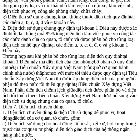
thu gom giấy loại và rác thải;nhà làm việc của đội xe; khu vệ sinh;
diện tích phục vụ công tác phòng cháy, chữa cháy;
g) Diện tích sử dụng chung khác không thuộc diện tích quy địnhtại
các điểm a, b, c, d, đ và e khoản này.
2. Diện tích sử dụng chung quy định tại khoản 1 Điều này được xác
địnhtối đa không quá 85% tổng diện tích làm việc phục vụ công tác
các chức danh của cơ quan, tổ chức và được phân bổ cho từng loại
diện tích cụthể quy địnhtại các điểm a, b, c, d, đ, e và g khoản 1
Điều này.
Trường hợp sau khi phân bổ cho từng loại diện tích quy địnhtại
khoản 1 Điều này mà diện tích của các phòng/bộ phận có quy định
cụthểtại Tiêu chuẩn Xây dựng Việt Nam (công sở cơ quan hành
chính nhà nước) thấphơnso với mức tối thiểu được quy định tại Tiêu
chuẩn Xây dựngViệt Nam thì được áp dụng diện tích của phòng/bộ
phận đó theo mức tối thiểu quy địnhtạiTiêu chuẩn Xây dựng Việt
Nam. Phần diện tích chênh lệch giữadiện tích được phân bổ và diện
tích tối thiểu theo Tiêu chuẩn Xây dựng Việt Nam đượcbổ sung vào
diện tích sử dụng chung của cơ quan, tổ chức.
Điều 7. Diện tích chuyên dùng
1. Diện tích chuyên dùng là diện tích sử dụng để phục vụ hoạt
độngđặcthù của cơ quan, tổ chức, gồm:
a) Diện tích sử dụng cho hoạt động kiểm sát, xét xử, hỏi cung trong
trụsở của cơ quan tư pháp; diện tích giao dịch của hệ thống ngân
hàng nhà nước,