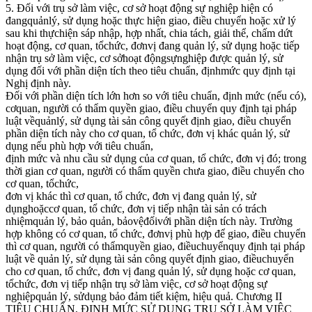
5. Đối với trụ sở làm việc, cơ sở hoạt động sự nghiệp hiện có
đangquảnlý, sử dụng hoặc thực hiện giao, điều chuyển hoặc xử lý
sau khi thựchiện sáp nhập, hợp nhất, chia tách, giải thể, chấm dứt
hoạt động, cơ quan, tổchức, đơnvị đang quản lý, sử dụng hoặc tiếp
nhận trụ sở làm việc, cơ sởhoạt độngsựnghiệp được quản lý, sử
dụng đối với phần diện tích theo tiêu chuẩn, địnhmức quy định tại
Nghị định này.
Đối với phần diện tích lớn hơn so với tiêu chuẩn, định mức (nếu có),
cơquan, người có thẩm quyền giao, điều chuyển quy định tại pháp
luật vềquảnlý, sử dụng tài sản công quyết định giao, điều chuyển
phần diện tích này cho cơ quan, tổ chức, đơn vị khác quản lý, sử
dụng nếu phù hợp với tiêu chuẩn,
định mức và nhu cầu sử dụng của cơ quan, tổ chức, đơn vị đó; trong
thời gian cơ quan, người có thẩm quyền chưa giao, điều chuyển cho
cơ quan, tổchức,
đơn vị khác thì cơ quan, tổ chức, đơn vị đang quản lý, sử
dụnghoặccơ quan, tổ chức, đơn vị tiếp nhận tài sản có trách
nhiệmquản lý, bảo quản, bảovệđốivới phần diện tích này. Trường
hợp không có cơ quan, tổ chức, đơnvị phù hợp để giao, điều chuyển
thì cơ quan, người có thẩmquyền giao, điềuchuyểnquy định tại pháp
luật về quản lý, sử dụng tài sản công quyết định giao, điềuchuyển
cho cơ quan, tổ chức, đơn vị đang quản lý, sử dụng hoặc cơ quan,
tổchức, đơn vị tiếp nhận trụ sở làm việc, cơ sở hoạt động sự
nghiệpquản lý, sửdụng bảo đảm tiết kiệm, hiệu quả. Chương II
TIÊU CHUẨN, ĐỊNH MỨC SỬ DỤNG TRỤ SỞ LÀM VIỆC