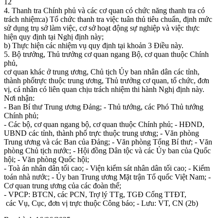
12
4. Thanh tra Chính phủ và các cơ quan có chức năng thanh tra có
trách nhiệm:a) Tổ chức thanh tra việc tuân thủ tiêu chuẩn, định mức
sử dụng trụ sở làm việc, cơ sở hoạt động sự nghiệp và việc thực
hiện quy định tại Nghị định này;
b) Thực hiện các nhiệm vụ quy định tại khoản 3 Điều này.
5. Bộ trưởng, Thủ trưởng cơ quan ngang Bộ, cơ quan thuộc Chính
phủ,
cơ quan khác ở trung ương, Chủ tịch Ủy ban nhân dân các tỉnh,
thành phốtrực thuộc trung ương, Thủ trưởng cơ quan, tổ chức, đơn
vị, cá nhân có liên quan chịu trách nhiệm thi hành Nghị định này.
Nơi nhận:
- Ban Bí thư Trung ương Đảng; - Thủ tướng, các Phó Thủ tướng
Chính phủ;
- Các bộ, cơ quan ngang bộ, cơ quan thuộc Chính phủ; - HĐND,
UBND các tỉnh, thành phố trực thuộc trung ương; - Văn phòng
Trung ương và các Ban của Đảng; - Văn phòng Tổng Bí thư; - Văn
phòng Chủ tịch nước; - Hội đồng Dân tộc và các Ủy ban của Quốc
hội; - Văn phòng Quốc hội;
- Toà án nhân dân tối cao; - Viện kiểm sát nhân dân tối cao; - Kiểm
toán nhà nước; - Ủy ban Trung ương Mặt trận Tổ quốc Việt Nam; -
Cơ quan trung ương của các đoàn thể;
- VPCP: BTCN, các PCN, Trợ lý TTg, TGĐ Cổng TTĐT,
các Vụ, Cục, đơn vị trực thuộc Công báo; - Lưu: VT, CN (2b)