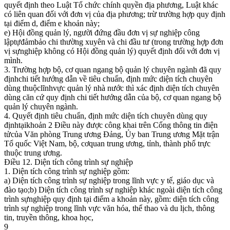
quyết định theo Luật Tổ chức chính quyền địa phương, Luật khác
có liên quan đối với đơn vị của địa phương; trừ trường hợp quy định
tại điểm d, điểm e khoản này;
e) Hội đồng quản lý, người đứng đầu đơn vị sự nghiệp công
lậptựđảmbảo chi thường xuyên và chi đầu tư (trong trường hợp đơn
vị sựnghiệp không có Hội đồng quản lý) quyết định đối với đơn vị
mình.
3. Trường hợp bộ, cơ quan ngang bộ quản lý chuyên ngành đã quy
địnhchi tiết hướng dẫn về tiêu chuẩn, định mức diện tích chuyên
dùng thuộclĩnhvực quản lý nhà nước thì xác định diện tích chuyên
dùng căn cứ quy định chi tiết hướng dẫn của bộ, cơ quan ngang bộ
quản lý chuyên ngành.
4. Quyết định tiêu chuẩn, định mức diện tích chuyên dùng quy
địnhtạikhoản 2 Điều này được công khai trên Cổng thông tin điện
tửcủa Văn phòng Trung ương Đảng, Ủy ban Trung ương Mặt trận
Tổ quốc Việt Nam, bộ, cơquan trung ương, tỉnh, thành phố trực
thuộc trung ương.
Điều 12. Diện tích công trình sự nghiệp
1. Diện tích công trình sự nghiệp gồm:
a) Diện tích công trình sự nghiệp trong lĩnh vực y tế, giáo dục và
đào tạo;b) Diện tích công trình sự nghiệp khác ngoài diện tích công
trình sựnghiệp quy định tại điểm a khoản này, gồm: diện tích công
trình sự nghiệp trong lĩnh vực văn hóa, thể thao và du lịch, thông
tin, truyền thông, khoa học,
9