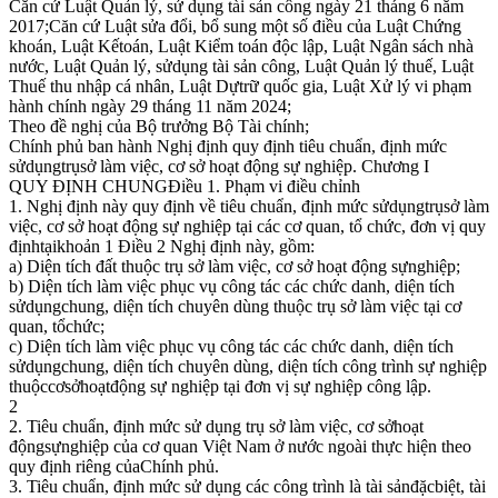
Căn cứ Luật Quản lý, sử dụng tài sản công ngày 21 tháng 6 năm
2017;Căn cứ Luật sửa đổi, bổ sung một số điều của Luật Chứng
khoán, Luật Kếtoán, Luật Kiểm toán độc lập, Luật Ngân sách nhà
nước, Luật Quản lý, sửdụng tài sản công, Luật Quản lý thuế, Luật
Thuế thu nhập cá nhân, Luật Dựtrữ quốc gia, Luật Xử lý vi phạm
hành chính ngày 29 tháng 11 năm 2024;
Theo đề nghị của Bộ trưởng Bộ Tài chính;
Chính phủ ban hành Nghị định quy định tiêu chuẩn, định mức
sửdụngtrụsở làm việc, cơ sở hoạt động sự nghiệp. Chương I
QUY ĐỊNH CHUNGĐiều 1. Phạm vi điều chỉnh
1. Nghị định này quy định về tiêu chuẩn, định mức sửdụngtrụsở làm
việc, cơ sở hoạt động sự nghiệp tại các cơ quan, tổ chức, đơn vị quy
địnhtạikhoản 1 Điều 2 Nghị định này, gồm:
a) Diện tích đất thuộc trụ sở làm việc, cơ sở hoạt động sựnghiệp;
b) Diện tích làm việc phục vụ công tác các chức danh, diện tích
sửdụngchung, diện tích chuyên dùng thuộc trụ sở làm việc tại cơ
quan, tổchức;
c) Diện tích làm việc phục vụ công tác các chức danh, diện tích
sửdụngchung, diện tích chuyên dùng, diện tích công trình sự nghiệp
thuộccơsởhoạtđộng sự nghiệp tại đơn vị sự nghiệp công lập.
2
2. Tiêu chuẩn, định mức sử dụng trụ sở làm việc, cơ sởhoạt
độngsựnghiệp của cơ quan Việt Nam ở nước ngoài thực hiện theo
quy định riêng củaChính phủ.
3. Tiêu chuẩn, định mức sử dụng các công trình là tài sảnđặcbiệt, tài