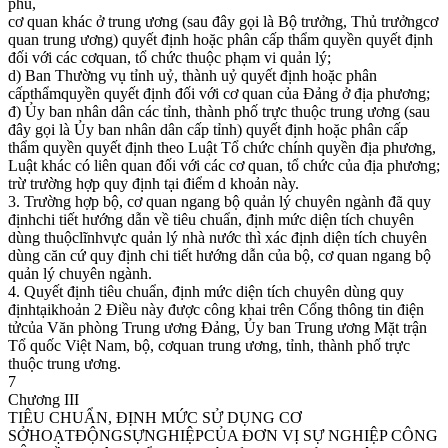
phủ,
cơ quan khác ở trung ương (sau đây gọi là Bộ trưởng, Thủ trưởngcơ
quan trung ương) quyết định hoặc phân cấp thẩm quyền quyết định
đối với các cơquan, tổ chức thuộc phạm vi quản lý;
d) Ban Thường vụ tỉnh uỷ, thành uỷ quyết định hoặc phân
cấpthẩmquyền quyết định đối với cơ quan của Đảng ở địa phương;
đ) Ủy ban nhân dân các tỉnh, thành phố trực thuộc trung ương (sau
đây gọi là Ủy ban nhân dân cấp tỉnh) quyết định hoặc phân cấp
thẩm quyền quyết định theo Luật Tổ chức chính quyền địa phương,
Luật khác có liên quan đối với các cơ quan, tổ chức của địa phương;
trừ trường hợp quy định tại điểm d khoản này.
3. Trường hợp bộ, cơ quan ngang bộ quản lý chuyên ngành đã quy
địnhchi tiết hướng dẫn về tiêu chuẩn, định mức diện tích chuyên
dùng thuộclĩnhvực quản lý nhà nước thì xác định diện tích chuyên
dùng căn cứ quy định chi tiết hướng dẫn của bộ, cơ quan ngang bộ
quản lý chuyên ngành.
4. Quyết định tiêu chuẩn, định mức diện tích chuyên dùng quy
địnhtạikhoản 2 Điều này được công khai trên Cổng thông tin điện
tửcủa Văn phòng Trung ương Đảng, Ủy ban Trung ương Mặt trận
Tổ quốc Việt Nam, bộ, cơquan trung ương, tỉnh, thành phố trực
thuộc trung ương.
7
Chương III
TIÊU CHUẨN, ĐỊNH MỨC SỬ DỤNG CƠ
SỞHOẠTĐỘNGSỰNGHIỆPCỦA ĐƠN VỊ SỰ NGHIỆP CÔNG