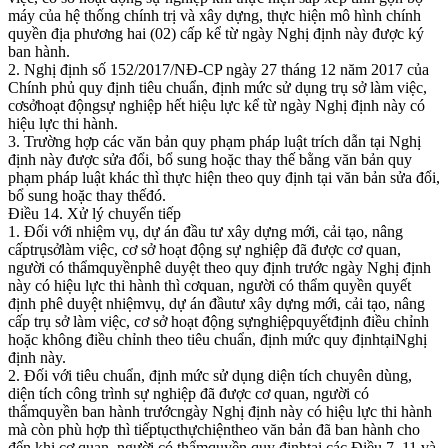
máy của hệ thống chính trị và xây dựng, thực hiện mô hình chính
quyền địa phương hai (02) cấp kể từ ngày Nghị định này được ký
ban hành.
2. Nghị định số 152/2017/NĐ-CP ngày 27 tháng 12 năm 2017 của
Chính phủ quy định tiêu chuẩn, định mức sử dụng trụ sở làm việc,
cơsởhoạt độngsự nghiệp hết hiệu lực kể từ ngày Nghị định này có
hiệu lực thi hành.
3. Trường hợp các văn bản quy phạm pháp luật trích dẫn tại Nghị
định này được sửa đổi, bổ sung hoặc thay thế bằng văn bản quy
phạm pháp luật khác thì thực hiện theo quy định tại văn bản sửa đổi,
bổ sung hoặc thay thếđó.
Điều 14. Xử lý chuyển tiếp
1. Đối với nhiệm vụ, dự án đầu tư xây dựng mới, cải tạo, nâng
cấptrụsởlàm việc, cơ sở hoạt động sự nghiệp đã được cơ quan,
người có thẩmquyềnphê duyệt theo quy định trước ngày Nghị định
này có hiệu lực thi hành thì cơquan, người có thẩm quyền quyết
định phê duyệt nhiệmvụ, dự án đầutư xây dựng mới, cải tạo, nâng
cấp trụ sở làm việc, cơ sở hoạt động sựnghiệpquyếtđịnh điều chỉnh
hoặc không điều chỉnh theo tiêu chuẩn, định mức quy địnhtạiNghị
định này.
2. Đối với tiêu chuẩn, định mức sử dụng diện tích chuyên dùng,
diện tích công trình sự nghiệp đã được cơ quan, người có
thẩmquyền ban hành trướcngày Nghị định này có hiệu lực thi hành
mà còn phù hợp thì tiếptụcthựchiệntheo văn bản đã ban hành cho
đến khi cơ quan, người có thẩmquyền quy địnhtại các Điều 7, 11 và