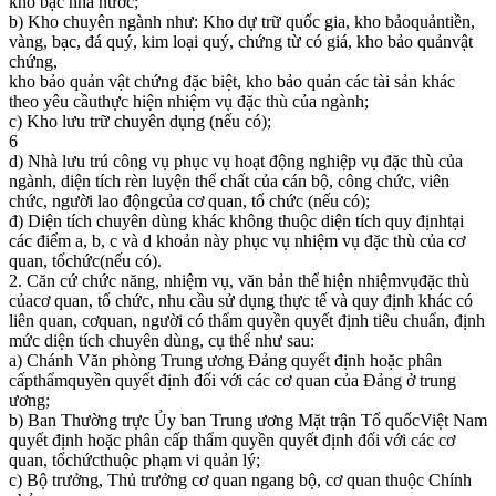
kho bạc nhà nước;
b) Kho chuyên ngành như: Kho dự trữ quốc gia, kho bảoquảntiền,
vàng, bạc, đá quý, kim loại quý, chứng từ có giá, kho bảo quảnvật
chứng,
kho bảo quản vật chứng đặc biệt, kho bảo quản các tài sản khác
theo yêu cầuthực hiện nhiệm vụ đặc thù của ngành;
c) Kho lưu trữ chuyên dụng (nếu có);
6
d) Nhà lưu trú công vụ phục vụ hoạt động nghiệp vụ đặc thù của
ngành, diện tích rèn luyện thể chất của cán bộ, công chức, viên
chức, người lao độngcủa cơ quan, tổ chức (nếu có);
đ) Diện tích chuyên dùng khác không thuộc diện tích quy địnhtại
các điểm a, b, c và d khoản này phục vụ nhiệm vụ đặc thù của cơ
quan, tổchức(nếu có).
2. Căn cứ chức năng, nhiệm vụ, văn bản thể hiện nhiệmvụđặc thù
củacơ quan, tổ chức, nhu cầu sử dụng thực tế và quy định khác có
liên quan, cơquan, người có thẩm quyền quyết định tiêu chuẩn, định
mức diện tích chuyên dùng, cụ thể như sau:
a) Chánh Văn phòng Trung ương Đảng quyết định hoặc phân
cấpthẩmquyền quyết định đối với các cơ quan của Đảng ở trung
ương;
b) Ban Thường trực Ủy ban Trung ương Mặt trận Tổ quốcViệt Nam
quyết định hoặc phân cấp thẩm quyền quyết định đối với các cơ
quan, tổchứcthuộc phạm vi quản lý;
c) Bộ trưởng, Thủ trưởng cơ quan ngang bộ, cơ quan thuộc Chính